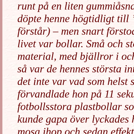
runt på en liten gummiåsna
döpte henne högtidligt till
förstår) – men snart försto
livet var bollar. Små och s
material, med bjällror i o
så var de hennes största int
det inte var vad som helst 
förvandlade hon på 11 seku
fotbollsstora plastbollar 
kunde gapa över lyckades h
mosa ihop och sedan effekti