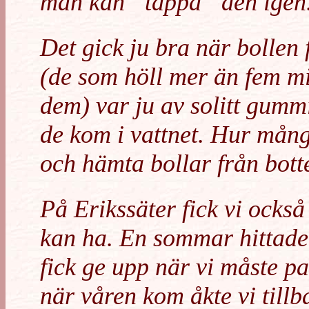
man kan ”tappa” den igen
Det gick ju bra när bollen 
(de som höll mer än fem m
dem) var ju av solitt gumm
de kom i vattnet. Hur mång
och hämta bollar från bott
På Erikssäter fick vi ocks
kan ha. En sommar hittade 
fick ge upp när vi måste 
när våren kom åkte vi tillb