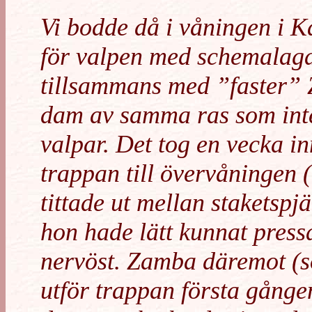
Vi bodde då i våningen i Ka
för valpen med schemalag
tillsammans med ”faster”
dam av samma ras som inte 
valpar. Det tog en vecka in
trappan till övervåningen 
tittade ut mellan staketspj
hon hade lätt kunnat pressa
nervöst. Zamba däremot (s
utför trappan första gånge