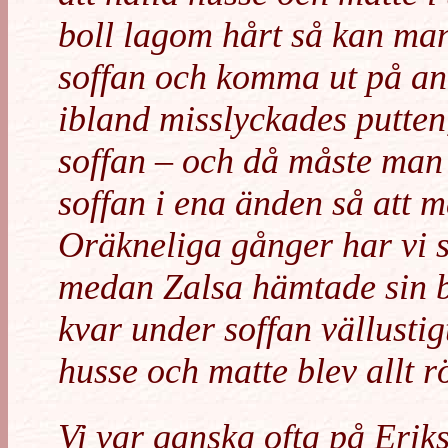
boll lagom hårt så kan man
soffan och komma ut på an
ibland misslyckades putten
soffan – och då måste man 
soffan i ena änden så att 
Oräkneliga gånger har vi s
medan Zalsa hämtade sin b
kvar under soffan vällust
husse och matte blev allt rö
Vi var ganska ofta på Eriks