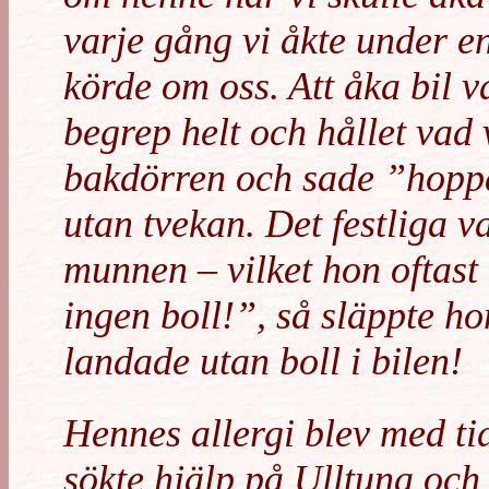
varje gång vi åkte under e
körde om oss. Att åka bil 
begrep helt och hållet vad
bakdörren och sade ”hoppa
utan tvekan. Det festliga v
munnen – vilket hon oftast
ingen boll!”, så släppte h
landade utan boll i bilen!
Hennes allergi blev med tid
sökte hjälp på Ulltuna och 