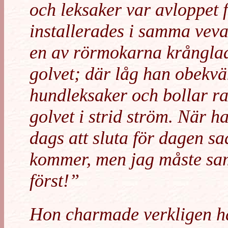
och leksaker var avloppet 
installerades i samma veva.
en av rörmokarna krånglad
golvet; där låg han obekv
hundleksaker och bollar r
golvet i strid ström. När h
dags att sluta för dagen sa
kommer, men jag måste sam
först!”
Hon charmade verkligen ha