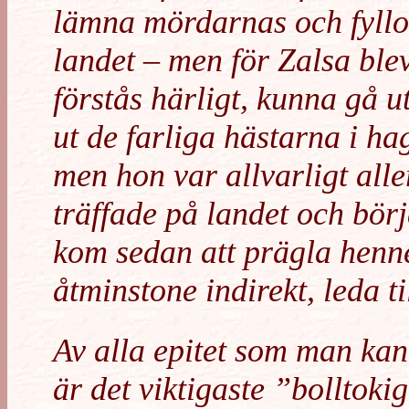
lämna mördarnas och fyllona
landet – men för Zalsa ble
förstås härligt, kunna gå u
ut de farliga hästarna i ha
men hon var allvarligt all
träffade på landet och börj
kom sedan att prägla hennes 
åtminstone indirekt, leda t
Av alla epitet som man ka
är det viktigaste ”bolltok