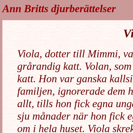
Ann Britts djurberättelser
V
Viola, dotter till Mimmi, v
grårandig katt. Volan, som
katt. Hon var ganska kallsin
familjen, ignorerade dem h
allt, tills hon fick egna ung
sju månader när hon fick 
om i hela huset. Viola skr