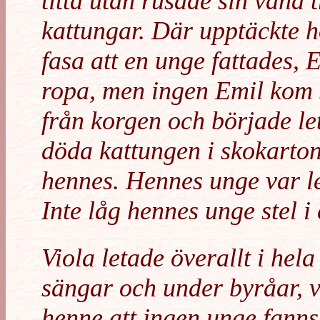
titta utan rusade sin vana 
kattungar. Där upptäckte h
fasa att en unge fattades,
ropa, men ingen Emil kom 
från korgen och började le
döda kattungen i skokarton
hennes. Hennes unge var l
Inte låg hennes unge stel i
Viola letade överallt i hel
sängar och under byråar, v
henne att ingen unge fanns 