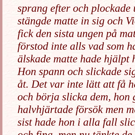
sprang efter och plockade u
stängde matte in sig och V
fick den sista ungen på ma
förstod inte alls vad som 
älskade matte hade hjälpt 
Hon spann och slickade sig
åt. Det var inte lätt att få
och börja slicka dem, hon 
halvhjärtade försök men mes
sist hade hon i alla fall sl
och fina, men nu tänkte de