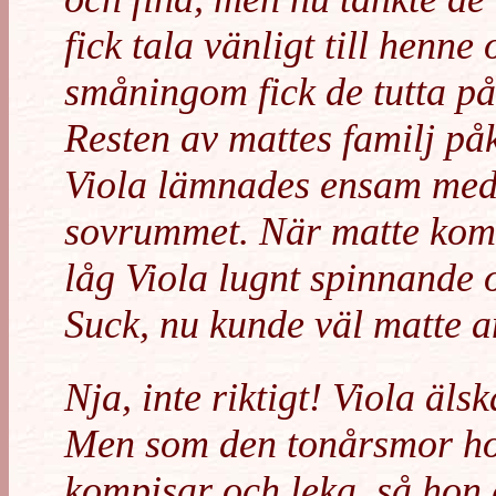
fick tala vänligt till henn
småningom fick de tutta på
Resten av mattes familj p
Viola lämnades ensam med
sovrummet. När matte kom 
låg Viola lugnt spinnande 
Suck, nu kunde väl matte a
Nja, inte riktigt! Viola äls
Men som den tonårsmor hon 
kompisar och leka, så hon 