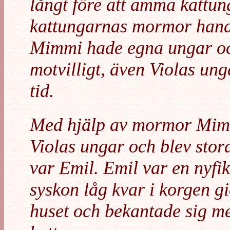
långt före att amma kattun
kattungarnas mormor hand
Mimmi hade egna ungar oc
motvilligt, även Violas un
tid.
Med hjälp av mormor Mimm
Violas ungar och blev stora
var Emil. Emil var en nyfi
syskon låg kvar i korgen g
huset och bekantade sig m