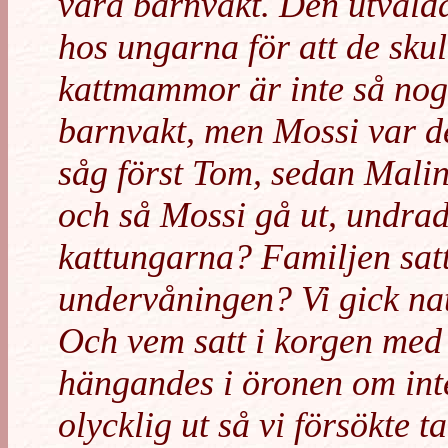
vara barnvakt. Den utvalda
hos ungarna för att de skul
kattmammor är inte så nog
barnvakt, men Mossi var det
såg först Tom, sedan Malin
och så Mossi gå ut, undra
kattungarna? Familjen satt
undervåningen? Vi gick natu
Och vem satt i korgen med
hängandes i öronen om int
olycklig ut så vi försökte 