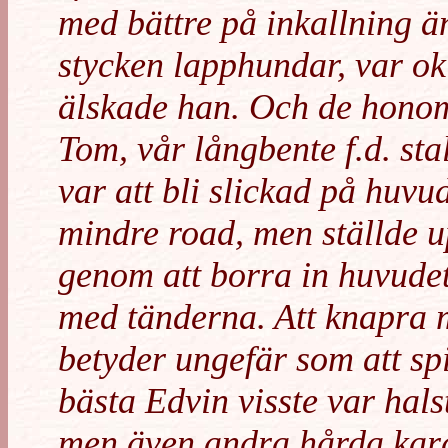
med bättre på inkallning 
stycken lapphundar, var ok
älskade han. Och de honom
Tom, vår långbente f.d. sta
var att bli slickad på huv
mindre road, men ställde 
genom att borra in huvude
med tänderna. Att knapra 
betyder ungefär som att spi
bästa Edvin visste var halst
men även andra hårda kara